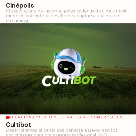
Cinépolis
Cinépolis, una de las principales cadenas de cine a nivel
mundial, enfrentó el desafío de adaptarse a la era del
streaming.
RELACIONAMIENTO Y ESTRATEGIAS COMERCIALES
Cultibot
Desarrollamos el canal que conecta a Bayer con los
agricultores para dar asesoría profesional 24/7.